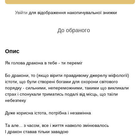
Увійти
для відображення накопичувальної знижки
%
До обраного
Опис
Як голова дракона в тебе - ти переміг
Бо дракони, то (якщо вірити правдивому джерелу міфології)
істоти, що були створені богами для охорони світового
порядку - сильними, непереможними, такими що викликали
страх і спонукали триматись подалі від місць, що таїли
небезпеку
Дуже корисна істота, потрібна і незамінна
Та але... з часом, все і життя навколо змінювалось
І дракон ставав тільки завадою