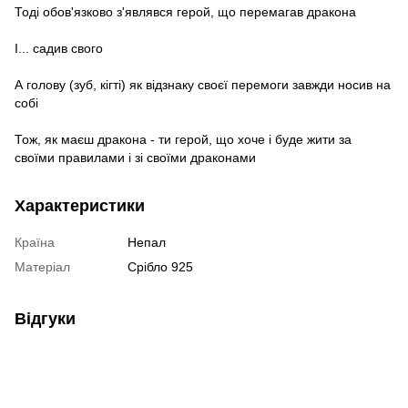
Тоді обов'язково з'являвся герой, що перемагав дракона
І... садив свого
А голову (зуб, кігті) як відзнаку своєї перемоги завжди носив на
собі
Тож, як маєш дракона - ти герой, що хоче і буде жити за
своїми правилами і зі своїми драконами
Характеристики
Країна
Непал
Матеріал
Срібло 925
Відгуки