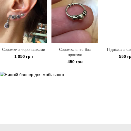
Сережки з черепашками
Сережка в ніс без
Підвіска з ка
прокола
1 050 грн
550 г
450 грн