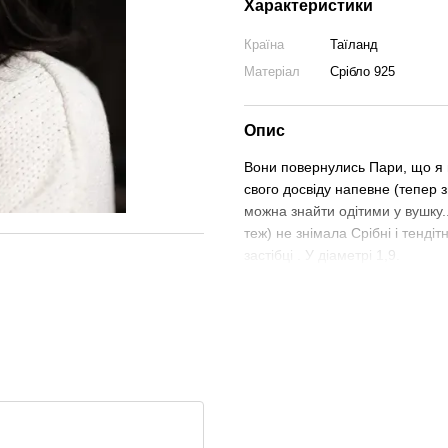
Характеристики
Країна
Таїланд
Матеріал
Срібло 925
Опис
Вони повернулись Пари, що я н
свого досвіду напевне (тепер з
можна знайти одітими у вушку...
теж) не знімала Срібні і тендіт
застібці . У діаметрі 1,9.