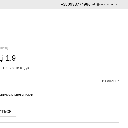
+380933774986
info@etnicas.com.ua
місяці 1.9
і 1.9
Написати відгук
В бажання
опичувальної знижки
иться