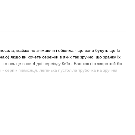
осила, майже не знімаючи і обіцяла - що вони будуть ще Із
наю) якщо ви хочете сережки в яких так зручно, що зранку їх
 то ось це вони 4 дні переїзду Київ - Бангкок (і в зворотній бік
ні - серпік півмісяця, легенька пустоліла трубочка на зручній