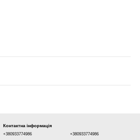
Контактна інформація
+380933774986
+380933774986