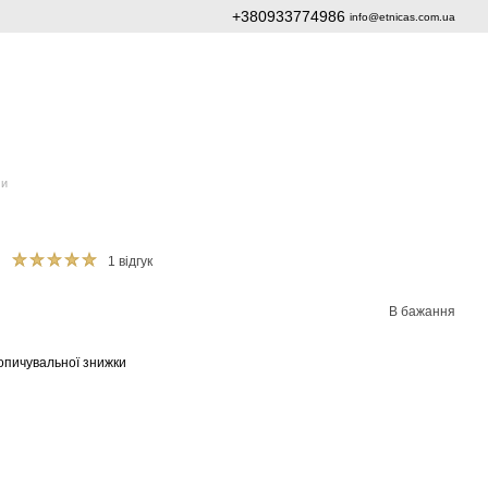
+380933774986
info@etnicas.com.ua
ми
1 відгук
В бажання
опичувальної знижки