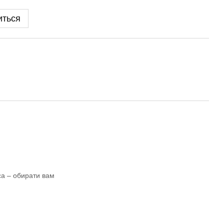
иться
са – обирати вам