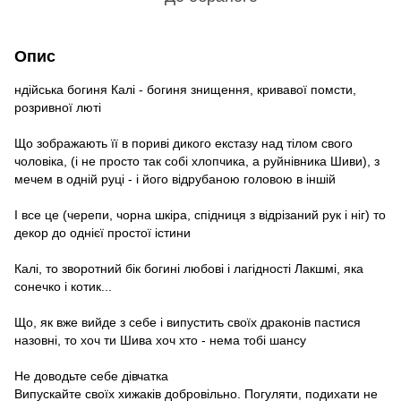
Опис
ндійська богиня Калі - богиня знищення, кривавої помсти,
розривної люті
Що зображають її в пориві дикого екстазу над тілом свого
чоловіка, (і не просто так собі хлопчика, а руйнівника Шиви), з
мечем в одній руці - і його відрубаною головою в іншій
І все це (черепи, чорна шкіра, спідниця з відрізаний рук і ніг) то
декор до однієї простої істини
Калі, то зворотний бік богині любові і лагідності Лакшмі, яка
сонечко і котик...
Що, як вже вийде з себе і випустить своїх драконів пастися
назовні, то хоч ти Шива хоч хто - нема тобі шансу
Не доводьте себе дівчатка
Випускайте своїх хижаків добровільно. Погуляти, подихати не