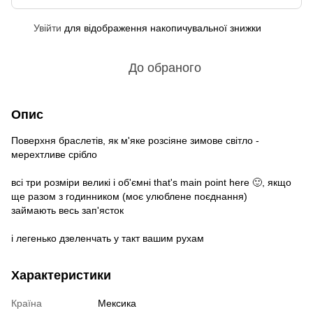
Увійти
для відображення накопичувальної знижки
%
До обраного
Опис
Поверхня браслетів, як м'яке розсіяне зимове світло -
мерехтливе срібло
всі три розміри великі і об'ємні that's main point here 🙂, якщо
ще разом з годинником (моє улюблене поєднання)
займають весь зап'ясток
і легенько дзеленчать у такт вашим рухам
Характеристики
Країна
Мексика